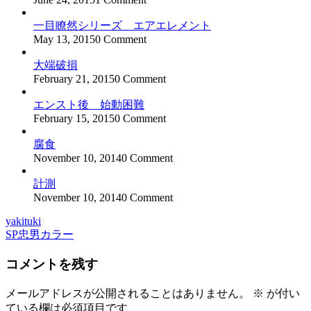
一目瞭然シリーズ エアエレメント
May 13, 2015
0 Comment
大端破損
February 21, 2015
0 Comment
エンスト後 始動困難
February 15, 2015
0 Comment
腐食
November 10, 2014
0 Comment
計測
November 10, 2014
0 Comment
yakituki
投
SP忠男カラー
稿
コメントを残す
ナ
ビ
メールアドレスが公開されることはありません。
※
が付い
ている欄は必須項目です