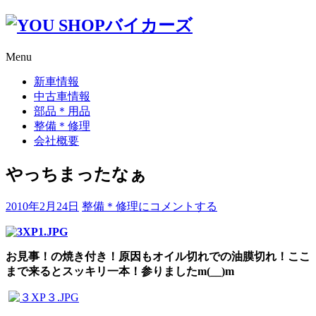
コ
ン
テ
Menu
ン
ツ
新車情報
へ
中古車情報
ス
部品＊用品
キ
整備＊修理
ッ
会社概要
プ
やっちまったなぁ
や
2010年2月24日
整備＊修理
にコメントする
っ
ち
ま
お見事！の焼き付き！原因もオイル切れでの油膜切れ！ここ
っ
まで来るとスッキリ一本！参りましたm(__)m
た
な
ぁ