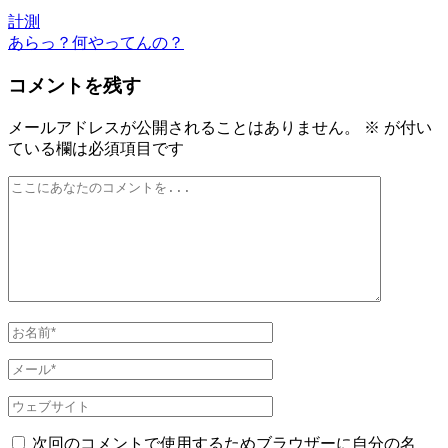
計測
投
あらっ？何やってんの？
稿
コメントを残す
ナ
ビ
メールアドレスが公開されることはありません。
※
が付い
ている欄は必須項目です
ゲ
ー
シ
ョ
ン
次回のコメントで使用するためブラウザーに自分の名