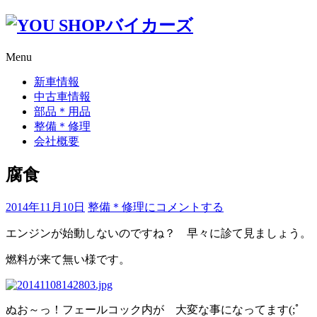
コ
ン
テ
Menu
ン
ツ
新車情報
へ
中古車情報
ス
部品＊用品
キ
整備＊修理
ッ
会社概要
プ
腐食
腐
2014年11月10日
整備＊修理
にコメントする
食
エンジンが始動しないのですね？ 早々に診て見ましょう。
燃料が来て無い様です。
ぬお～っ！フェールコック内が 大変な事になってます(;ﾟ