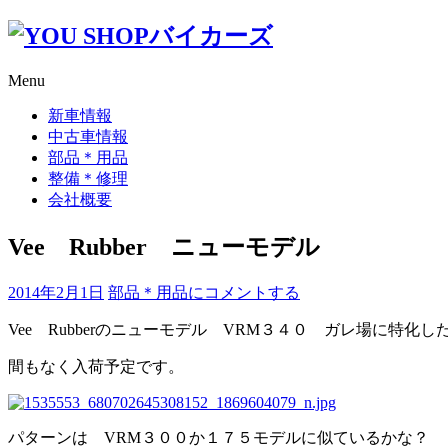
コ
ン
テ
Menu
ン
ツ
新車情報
へ
中古車情報
ス
部品＊用品
キ
整備＊修理
ッ
会社概要
プ
Vee Rubber ニューモデル
Vee
2014年2月1日
部品＊用品
にコメントする
Rubber
ニ
Vee Rubberのニューモデル VRM３４０ ガレ場に特化し
ュ
間もなく入荷予定です。
ー
モ
デ
ル
パターンは VRM３００か１７５モデルに似ているかな？