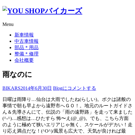
コ
ン
テ
Menu
ン
ツ
新車情報
へ
中古車情報
ス
部品＊用品
キ
整備＊修理
ッ
会社概要
プ
雨なのに
雨
BIKARS
2014年6月30日
Blog
にコメントする
な
日曜は雨降り…仙台は大雨でしたね(らしい)。ボクは諸般の
の
事情で朝も早よから遠野市へＧＯ！。地元のルートガイドさ
に
ん＆先導さんにて、伝説の「雨の遠野路」を走って来ました
(^-^)…感想は…ひたすら 怖〜え(@_@)。でも、こちら方面
のように極めて狭いエリアじゃ無く、スケールがデカい！走
り応え満点だな！(^O^)/風景も広大で、天気が良ければ最